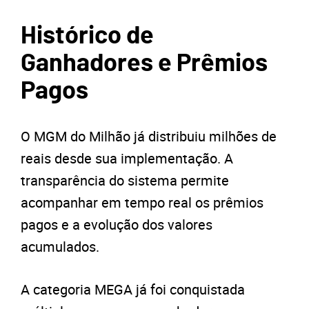
Histórico de
Ganhadores e Prêmios
Pagos
O MGM do Milhão já distribuiu milhões de
reais desde sua implementação. A
transparência do sistema permite
acompanhar em tempo real os prêmios
pagos e a evolução dos valores
acumulados.
A categoria MEGA já foi conquistada