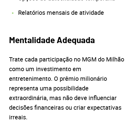
Relatórios mensais de atividade
Mentalidade Adequada
Trate cada participação no MGM do Milhão
como um investimento em
entretenimento. O prêmio milionário
representa uma possibilidade
extraordinária, mas não deve influenciar
decisões financeiras ou criar expectativas
irreais.