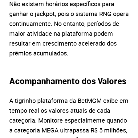
Não existem horários específicos para
ganhar o jackpot, pois o sistema RNG opera
continuamente. No entanto, períodos de
maior atividade na plataforma podem
resultar em crescimento acelerado dos
prêmios acumulados.
Acompanhamento dos Valores
A tigrinho plataforma da BetMGM exibe em
tempo real os valores atuais de cada
categoria. Monitore especialmente quando
a categoria MEGA ultrapassa R$ 5 milhões,