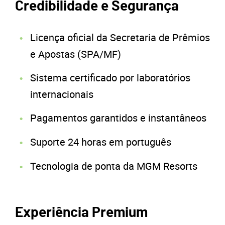
Credibilidade e Segurança
Licença oficial da Secretaria de Prêmios
e Apostas (SPA/MF)
Sistema certificado por laboratórios
internacionais
Pagamentos garantidos e instantâneos
Suporte 24 horas em português
Tecnologia de ponta da MGM Resorts
Experiência Premium