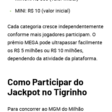
MINI: R$ 10 (valor inicial)
Cada categoria cresce independentemente
conforme mais jogadores participam. O
prêmio MEGA pode ultrapassar facilmente
os R$ 5 milhões ou R$ 10 milhões,
dependendo da atividade da plataforma.
Como Participar do
Jackpot no Tigrinho
Para concorrer ao MGM do Milhão