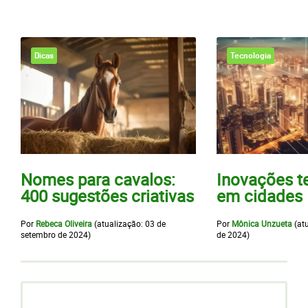
Dicas
Tecnologia
Nomes para cavalos:
Inovações t
400 sugestões criativas
em cidades
Por
Rebeca Oliveira
(atualização:
03 de
Por
Mônica Unzueta
(at
setembro de 2024
)
de 2024
)