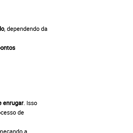
do
, dependendo da
pontos
e enrugar
. Isso
ocesso de
omeçando a