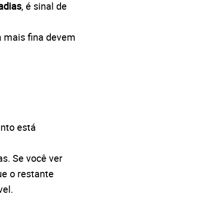
adias
, é sinal de
a mais fina devem
ento está
s. Se você ver
e o restante
el.