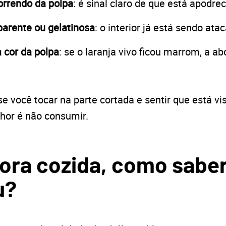
orrendo da polpa
: é sinal claro de que está apodre
parente ou gelatinosa
: o interior já está sendo ata
 cor da polpa
: se o laranja vivo ficou marrom, a a
se você tocar na parte cortada e sentir que está vi
hor é não consumir.
ora cozida, como saber
u?