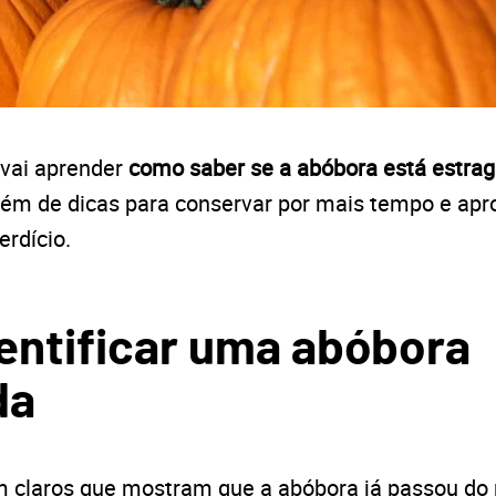
 vai aprender
como saber se a abóbora está estra
além de dicas para conservar por mais tempo e ap
rdício.
entificar uma abóbora
da
m claros que mostram que a abóbora já passou do 