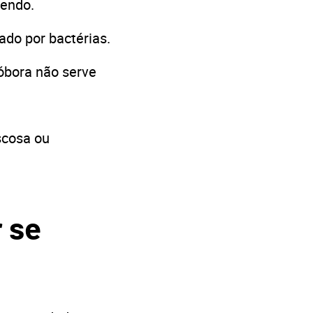
cendo.
cado por bactérias.
bóbora não serve
scosa ou
 se