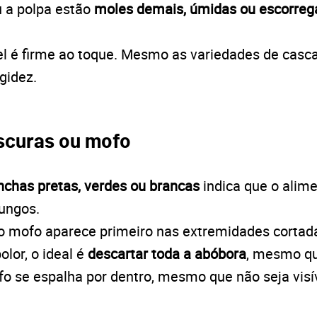
 a polpa estão
moles demais, úmidas ou escorreg
l é firme ao toque. Mesmo as variedades de casc
gidez.
scuras ou mofo
chas pretas, verdes ou brancas
indica que o alim
ungos.
o mofo aparece primeiro nas extremidades cortada
olor, o ideal é
descartar toda a abóbora
, mesmo qu
o se espalha por dentro, mesmo que não seja visív