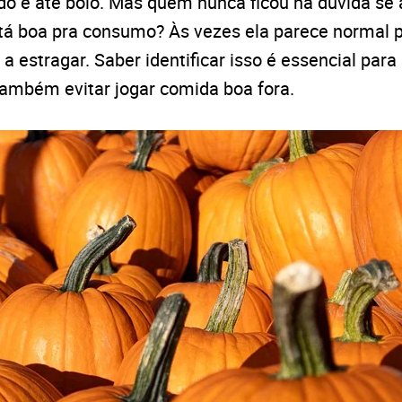
ado e até bolo. Mas quem nunca ficou na dúvida se
stá boa pra consumo? Às vezes ela parece normal p
a estragar. Saber identificar isso é essencial para
também evitar jogar comida boa fora.