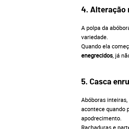
4. Alteração 
A polpa da abóbo
variedade.
Quando ela começa
enegrecidos
, já n
5. Casca enr
Abóboras inteira
acontece quando p
apodrecimento.
Rachaduras e part