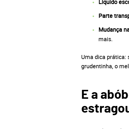
Líquido esc
Parte trans
Mudança na
mais.
Uma dica prática: 
grudentinha, o mel
E a abób
estrago