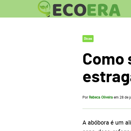
Dicas
Como s
estra
Por
Rebeca Oliveira
em
28 de j
A abóbora é um ali