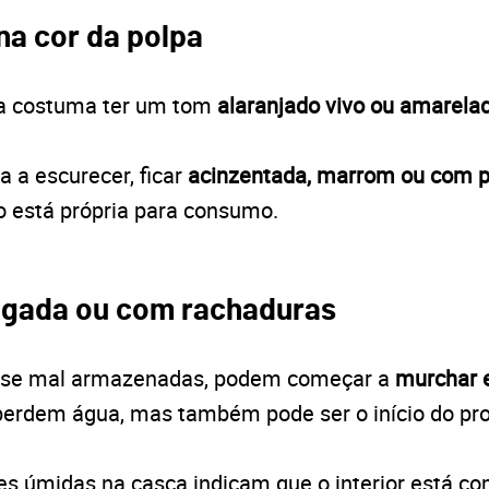
na cor da polpa
ra costuma ter um tom
alaranjado vivo ou amarela
 a escurecer, ficar
acinzentada, marrom ou com 
ão está própria para consumo.
ugada ou com rachaduras
s, se mal armazenadas, podem começar a
murchar 
erdem água, mas também pode ser o início do pr
es úmidas na casca indicam que o interior está c