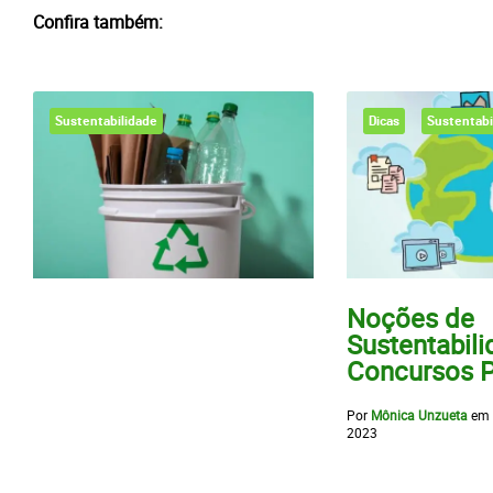
Confira também:
Sustentabilidade
Dicas
Sustentabi
Noções de
Sustentabili
Concursos P
Por
Mônica Unzueta
em
2023