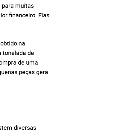
 para muitas
or financeiro. Elas
 obtido na
a tonelada de
 compra de uma
equenas peças gera
istem diversas