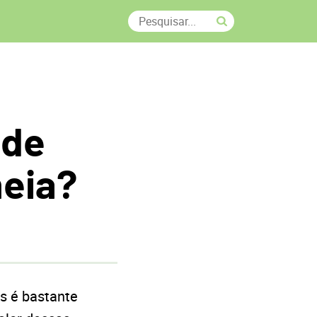
 de
heia?
s é bastante