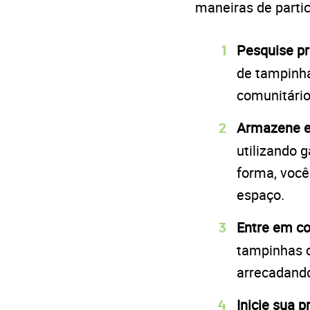
maneiras de partic
Pesquise pr
de tampinha
comunitário
Armazene e
utilizando 
forma, voc
espaço.
Entre em c
tampinhas d
arrecadand
Inicie sua 