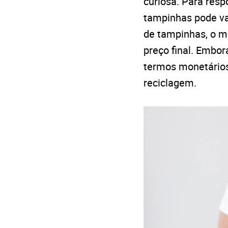
curiosa. Para res
tampinhas pode va
de tampinhas, o ma
preço final. Embor
termos monetários,
reciclagem.