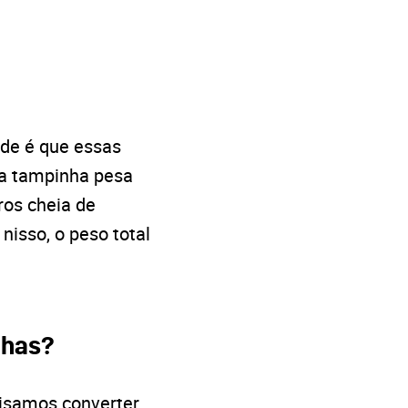
ade é que essas
da tampinha pesa
ros cheia de
isso, o peso total
nhas?
cisamos converter