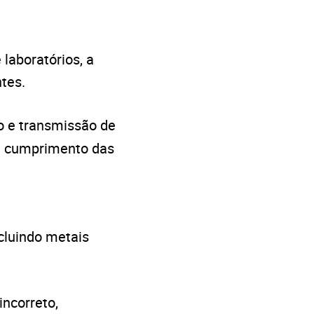
 laboratórios, a
ntes.
o e transmissão de
 e cumprimento das
ncluindo metais
ncorreto,