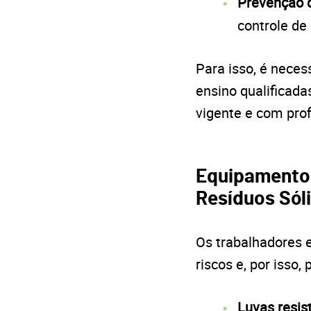
Prevenção 
controle de
Para isso, é nece
ensino qualificad
vigente e com pro
Equipamentos
Resíduos Sól
Os trabalhadores 
riscos e, por isso
Luvas resis