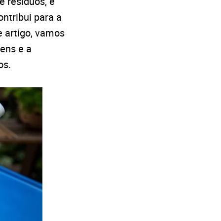
 resíduos, é
ntribui para a
e artigo, vamos
gens e a
os.