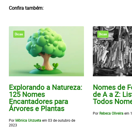
Confira também:
Dicas
Dicas
Explorando a Natureza:
Nomes de F
125 Nomes
de A a Z: Li
Encantadores para
Todos Nom
Árvores e Plantas
Por
Rebeca Oliveira
em
1
Por
Mônica Unzueta
em
03 de outubro de
2023