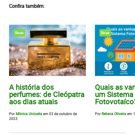
Confira também:
Dicas
Dicas
A história dos
Quais as va
perfumes: de Cleópatra
um Sistema
aos dias atuais
Fotovotaíco
Por
Mônica Unzueta
em
03 de outubro de
Por
Rebeca Oliveira
em
1
2023