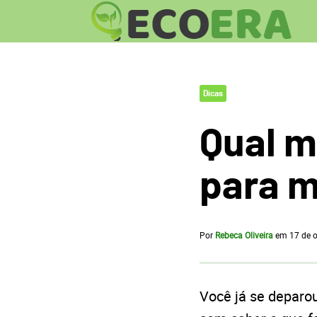
Dicas
Qual m
para m
Por
Rebeca Oliveira
em
17 de 
Você já se deparo