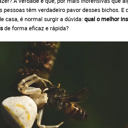
azer? A verdade é que, por mais inofensivas que a
s pessoas têm verdadeiro pavor desses bichos. E 
 casa, é normal surgir a dúvida:
qual o melhor ins
as
de forma eficaz e rápida?