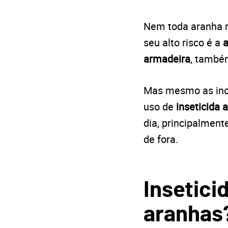
Nem toda aranha r
seu alto risco é a
armadeira
, també
Mas mesmo as inof
uso de
inseticida 
dia, principalment
de fora.
Insetici
aranhas