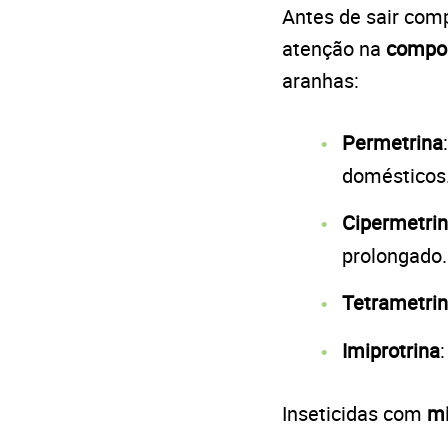
Antes de sair com
atenção na
compos
aranhas:
Permetrina
domésticos
Cipermetri
prolongado.
Tetrametri
Imiprotrina
Inseticidas com
mi