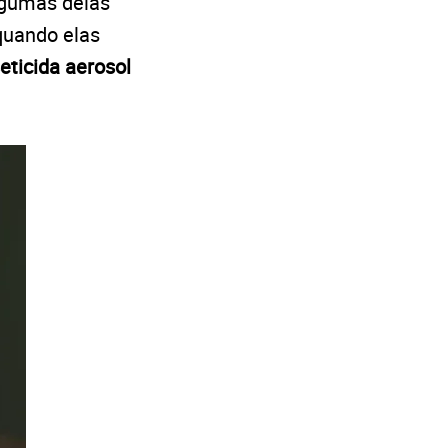
lgumas delas
quando elas
eticida aerosol