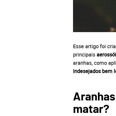
Esse artigo foi cr
principais
aerossó
aranhas, como apl
indesejados bem l
Aranhas
matar?