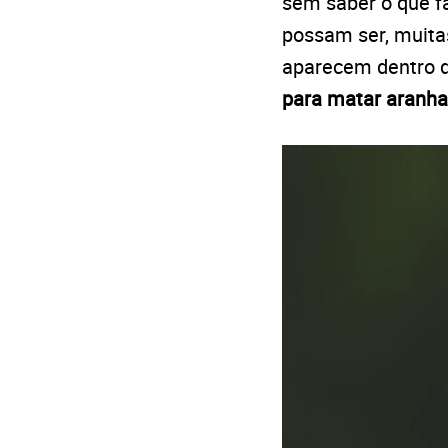
sem saber o que f
possam ser, muita
aparecem dentro de
para matar aranh