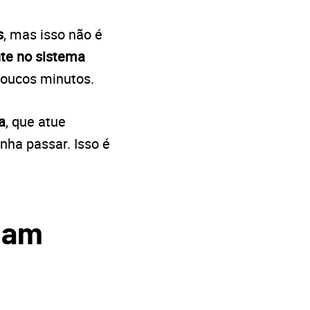
s
, mas isso não é
te no sistema
poucos minutos.
a
, que atue
nha passar. Isso é
onam