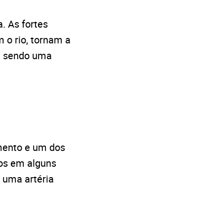
. As fortes
 o rio, tornam a
ua sendo uma
imento e um dos
os em alguns
 uma artéria