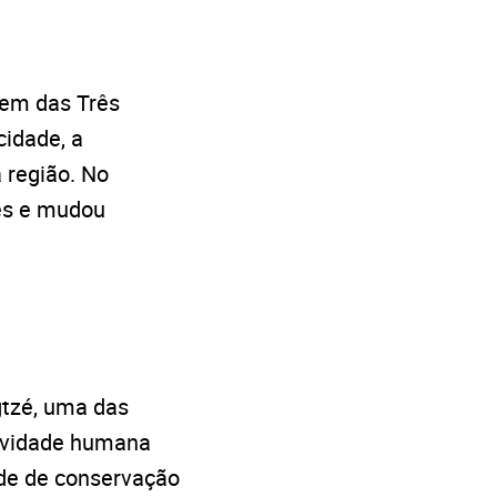
gem das Três
cidade, a
 região. No
es e mudou
gtzé, uma das
tividade humana
ade de conservação