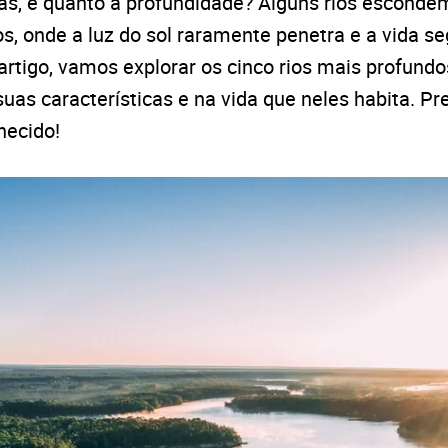
s, e quanto à profundidade? Alguns rios esconde
, onde a luz do sol raramente penetra e a vida s
artigo, vamos explorar os cinco rios mais profund
as características e na vida que neles habita. P
hecido!