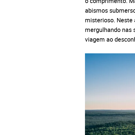
o comprimento. Ma
abismos submersos
misterioso. Neste 
mergulhando nas su
viagem ao descon