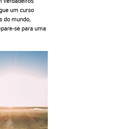
m verdadeiros
egue um curso
os do mundo,
repare-se para uma