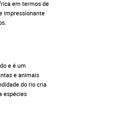
África em termos de
e impressionante
os.
ndo e é um
antas e animais
didade do rio cria
a espécies